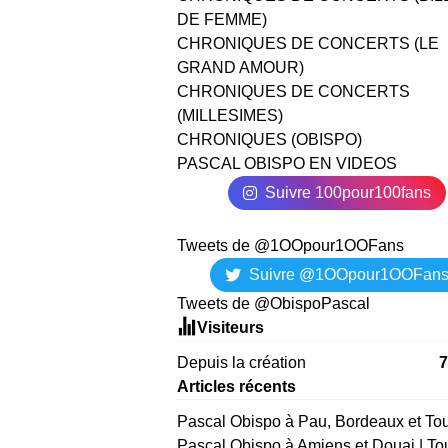
DE FEMME)
CHRONIQUES DE CONCERTS (LE
GRAND AMOUR)
CHRONIQUES DE CONCERTS
(MILLESIMES)
CHRONIQUES (OBISPO)
PASCAL OBISPO EN VIDEOS
Suivre 100pour100fans
Tweets de @1OOpour1OOFans
Suivre @1OOpour1OOFan
Tweets de @ObispoPascal
Visiteurs
Depuis la création
7
Articles récents
Pascal Obispo à Pau, Bordeaux et To
Pascal Obispo à Amiens et Douai | To