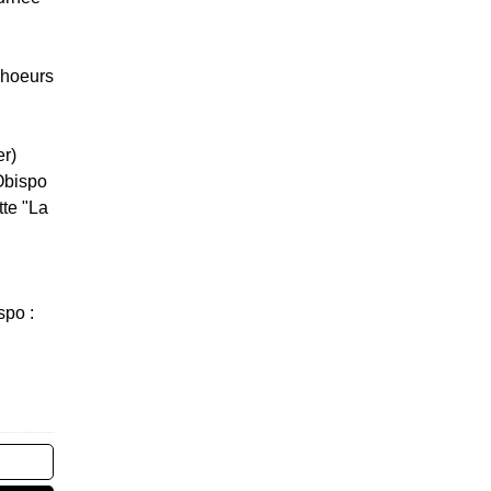
Choeurs
er)
Obispo
tte "La
spo :