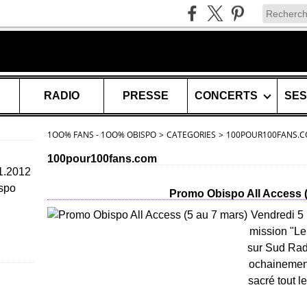
RADIO
PRESSE
CONCERTS
1OO% FANS - 1OO% OBISPO
>
CATEGORIES
>
100POUR100FANS.
100pour100fans.com
11.2012
spo
Promo Obispo All Access (
Vendredi 5 m
mission "Le
sur Sud Rad
ochainement
sacré tout 