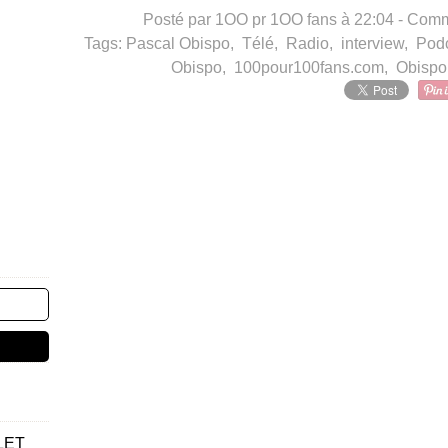
Posté par 1OO pr 1OO fans à 22:04 -
Comme
Tags:
Pascal Obispo
,
Télé
,
Radio
,
interview
,
Pod
Obispo
,
100pour100fans.com
,
Obispo 
LET