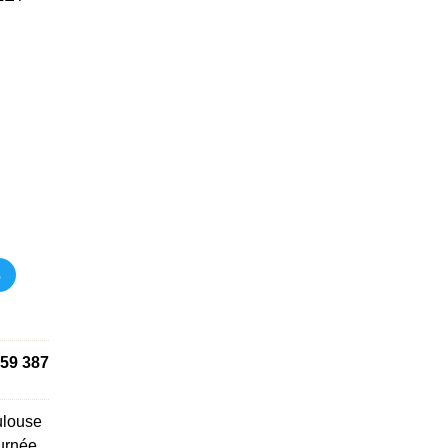
s
59 387
ulouse
urnée