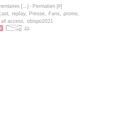
ntaires [
…
]
- Permalien [
#
]
cast
,
replay
,
Presse
,
Fans
,
promo
,
all access
,
obispo2021