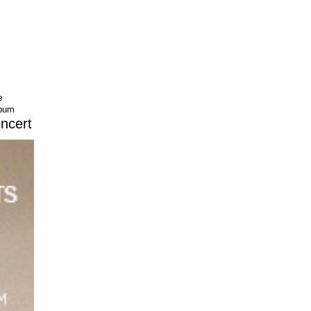
e
bum
ncert