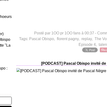
Choeurs
Posté par 1OO pr 1OO fans à 00:37 -
Comme
er)
Tags:
Pascal Obispo
,
florent pagny
,
replay
,
The Vo
Obispo
Episode 4
,
talen
tte "La
[PODCAST] Pascal Obispo invité de
spo :