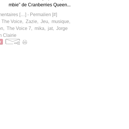
mbie" de Cranberries Queen...
ntaires [
…
]
- Permalien [
#
]
,
The Voice
,
Zazie
,
Jeu
,
musique
,
on
,
The Voice 7
,
mika
,
jat
,
Jorge
 Clairie