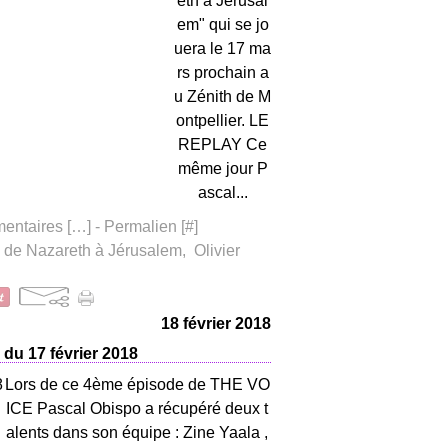
eth à Jérusal
em" qui se jo
uera le 17 ma
rs prochain a
u Zénith de M
ontpellier. LE
REPLAY Ce
même jour P
ascal...
ntaires [
…
]
- Permalien [
#
]
 de Nazareth à Jérusalem
,
Olivier
18 février 2018
du 17 février 2018
Lors de ce 4ème épisode de THE VO
ICE Pascal Obispo a récupéré deux t
alents dans son équipe : Zine Yaala ,