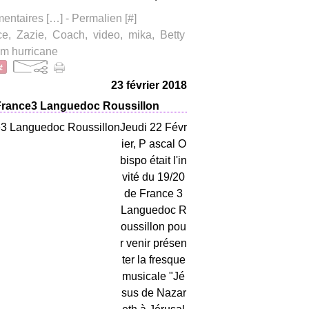
ntaires [
…
]
- Permalien [
#
]
ce
,
Zazie
,
Coach
,
video
,
mika
,
Betty
m hurricane
23 février 2018
 France3 Languedoc Roussillon
Jeudi 22 Févr
ier, P ascal O
bispo était l'in
vité du 19/20
de France 3
Languedoc R
oussillon pou
r venir présen
ter la fresque
musicale "Jé
sus de Nazar