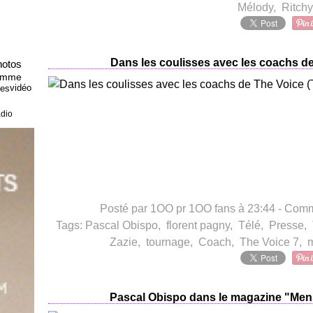
Mélody
,
Ritchy
Dans les coulisses avec les coachs de 
hotos
Femme
vidéo
ves
dio
Posté par 1OO pr 1OO fans à 23:44 -
Comme
Tags:
Pascal Obispo
,
florent pagny
,
Télé
,
Presse
,
Zazie
,
tournage
,
Coach
,
The Voice 7
,
m
Pascal Obispo dans le magazine "Mens