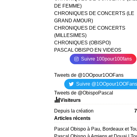
DE FEMME)
CHRONIQUES DE CONCERTS (LE
GRAND AMOUR)
CHRONIQUES DE CONCERTS
(MILLESIMES)
CHRONIQUES (OBISPO)
PASCAL OBISPO EN VIDEOS
Suivre 100pour100fans
Tweets de @1OOpour1OOFans
Suivre @1OOpour1OOFan
Tweets de @ObispoPascal
Visiteurs
Depuis la création
7
Articles récents
Pascal Obispo à Pau, Bordeaux et To
Pascal Obispo à Amiens et Douai | To