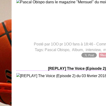
Posté par 1OO pr 1OO fans à 18:46 -
Comme
Tags:
Pascal Obispo
,
Album
,
interview
,
m
[REPLAY] The Voice (Episode 2) 