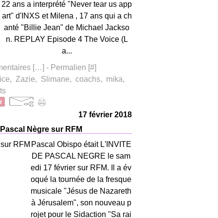
22 ans a interprété "Never tear us app
art" d'INXS et Milena , 17 ans qui a ch
anté "Billie Jean" de Michael Jackso
n. REPLAY Episode 4 The Voice (L
a...
ntaires [
…
]
- Permalien [
#
]
ice
,
Zazie
,
Slimane
,
coachs
,
mika
,
ts
17 février 2018
 Pascal Nègre sur RFM
Pascal Obispo était L'INVITE
DE PASCAL NEGRE le sam
edi 17 février sur RFM. Il a év
oqué la tournée de la fresque
musicale "Jésus de Nazareth
à Jérusalem", son nouveau p
rojet pour le Sidaction "Sa rai