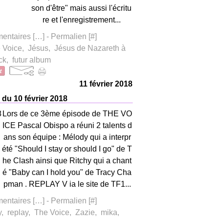
son d'être" mais aussi l'écritu
re et l'enregistrement...
ntaires [
…
]
- Permalien [
#
]
 Voice
,
Jésus
,
Jésus de Nazareth à
ck
,
futur album
11 février 2018
du 10 février 2018
Lors de ce 3ème épisode de THE VO
ICE Pascal Obispo a réuni 2 talents d
ans son équipe : Mélody qui a interpr
été "Should I stay or should I go" de T
he Clash ainsi que Ritchy qui a chant
é "Baby can I hold you" de Tracy Cha
pman . REPLAY V ia le site de TF1...
ntaires [
…
]
- Permalien [
#
]
y
,
replay
,
The Voice
,
Zazie
,
mika
,