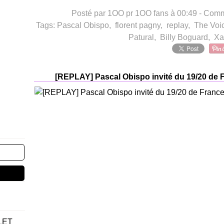
Posté par 1OO pr 1OO fans à 00:49 -
Comme
Tags:
Pascal Obispo
,
florent pagny
,
replay
,
The Voi
Patural
,
Billy Boguard
,
Xa
[REPLAY] Pascal Obispo invité du 19/20 de
LET