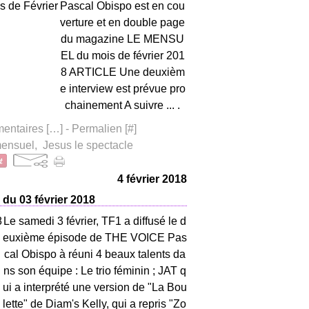
Pascal Obispo est en cou
verture et en double page
du magazine LE MENSU
EL du mois de février 201
8 ARTICLE Une deuxièm
e interview est prévue pro
chainement A suivre ... .
ntaires [
…
]
- Permalien [
#
]
ensuel
,
Jesus le spectacle
4 février 2018
du 03 février 2018
Le samedi 3 février, TF1 a diffusé le d
euxième épisode de THE VOICE Pas
cal Obispo à réuni 4 beaux talents da
ns son équipe : Le trio féminin ; JAT q
ui a interprété une version de "La Bou
lette" de Diam's Kelly, qui a repris "Zo