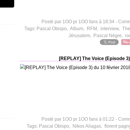
Posté par 1OO pr 1OO fans à 18:34 -
Comme
Tags:
Pascal Obispo
,
Album
,
RFM
,
interview
,
The
Jérusalem
,
Pascal Nègre
,
ro
[REPLAY] The Voice (Episode 3) 
Posté par 1OO pr 1OO fans à 01:22 -
Comme
Tags:
Pascal Obispo
,
Nikos Aliagas
,
florent pagn