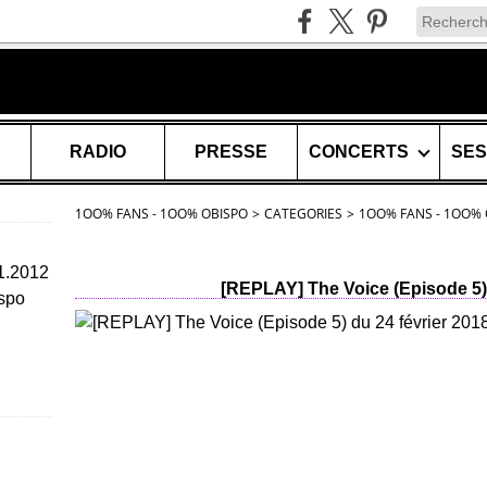
RADIO
PRESSE
CONCERTS
1OO% FANS - 1OO% OBISPO
>
CATEGORIES
>
1OO% FANS - 1OO% 
11.2012
[REPLAY] The Voice (Episode 5) 
spo