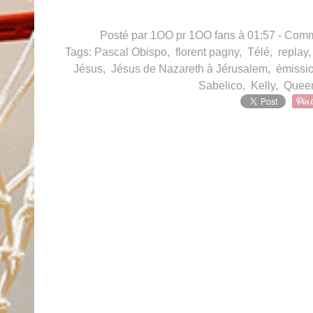
Posté par 1OO pr 1OO fans à 01:57 -
Comme
Tags:
Pascal Obispo
,
florent pagny
,
Télé
,
replay
Jésus
,
Jésus de Nazareth à Jérusalem
,
émissi
Sabelico
,
Kelly
,
Queen