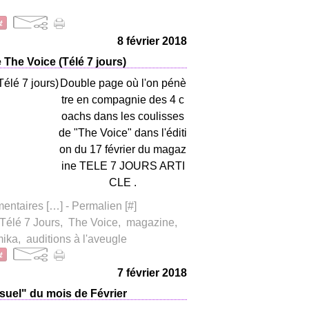
8 février 2018
The Voice (Télé 7 jours)
Double page où l'on pénè
tre en compagnie des 4 c
oachs dans les coulisses
de "The Voice" dans l'éditi
on du 17 février du magaz
ine TELE 7 JOURS ARTI
CLE .
ntaires [
…
]
- Permalien [
#
]
Télé 7 Jours
,
The Voice
,
magazine
,
ika
,
auditions à l'aveugle
7 février 2018
uel" du mois de Février