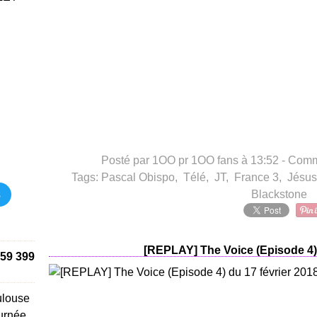
Posté par 1OO pr 1OO fans à 13:52 -
Comme
Tags:
Pascal Obispo
,
Télé
,
JT
,
France 3
,
Jésus
s
Blackstone
[REPLAY] The Voice (Episode 4) 
59 399
ulouse
urnée