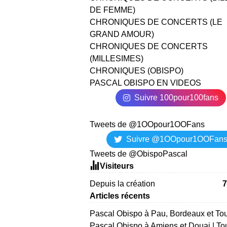
DE FEMME)
CHRONIQUES DE CONCERTS (LE
GRAND AMOUR)
CHRONIQUES DE CONCERTS
(MILLESIMES)
CHRONIQUES (OBISPO)
PASCAL OBISPO EN VIDEOS
Suivre 100pour100fans
Tweets de @1OOpour1OOFans
Suivre @1OOpour1OOFan
Tweets de @ObispoPascal
Visiteurs
Depuis la création
7
Articles récents
Pascal Obispo à Pau, Bordeaux et To
Pascal Obispo à Amiens et Douai | To