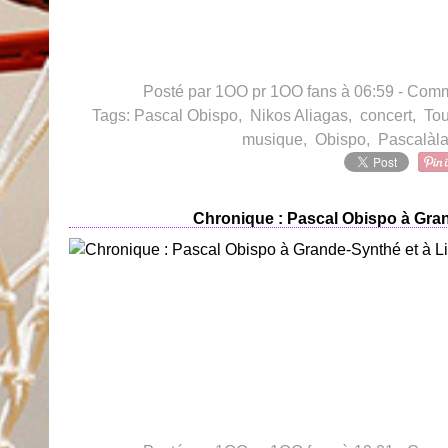
Posté par 1OO pr 1OO fans à 06:59 -
Comme
Tags:
Pascal Obispo
,
Nikos Aliagas
,
concert
,
To
musique
,
Obispo
,
Pascalàl
Chronique : Pascal Obispo à Gran