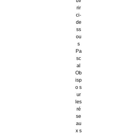
uv
rir
ci-
de
ss
ou
s
Pa
sc
al
Ob
isp
o s
ur
les
ré
se
au
x s