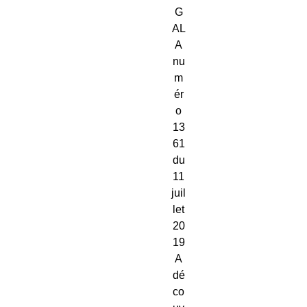
G
AL
A
nu
m
ér
o
13
61
du
11
juil
let
20
19
A
dé
co