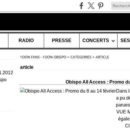
RADIO
PRESSE
CONCERTS
1OO% FANS - 1OO% OBISPO
>
CATEGORIES
>
ARTICLE
article
11.2012
spo
Obispo All Access : Promo du 
Dans l
a pu dé
parues
VUE M
égale
Cl