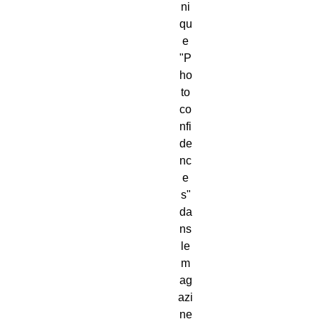
ni
qu
e
"P
ho
to
co
nfi
de
nc
e
s"
da
ns
le
m
ag
azi
ne