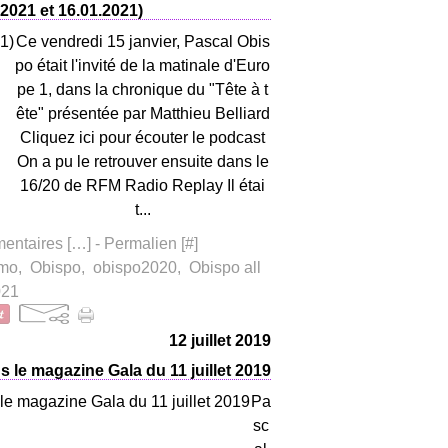
2021 et 16.01.2021)
Ce vendredi 15 janvier, Pascal Obis
po était l'invité de la matinale d'Euro
pe 1, dans la chronique du "Tête à t
ête" présentée par Matthieu Belliard
Cliquez ici pour écouter le podcast
On a pu le retrouver ensuite dans le
16/20 de RFM Radio Replay Il étai
t...
ntaires [
…
]
- Permalien [
#
]
mo
,
Obispo
,
obispo2020
,
Obispo all
021
12 juillet 2019
s le magazine Gala du 11 juillet 2019
Pa
sc