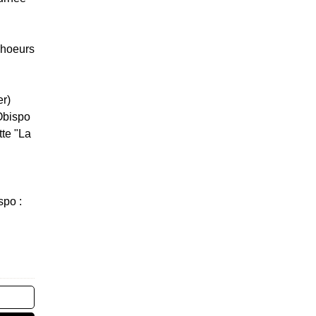
Choeurs
er)
Obispo
tte "La
spo :