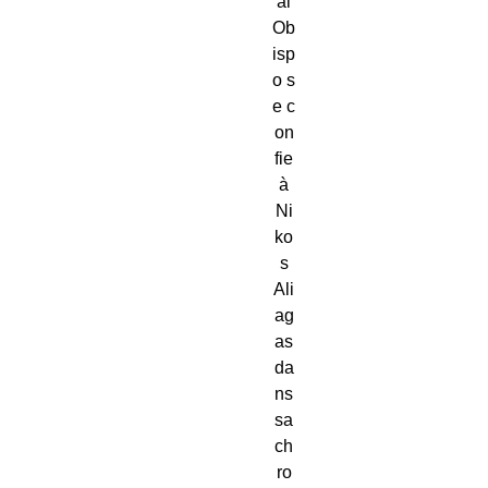
al
Ob
isp
o s
e c
on
fie
à
Ni
ko
s
Ali
ag
as
da
ns
sa
ch
ro