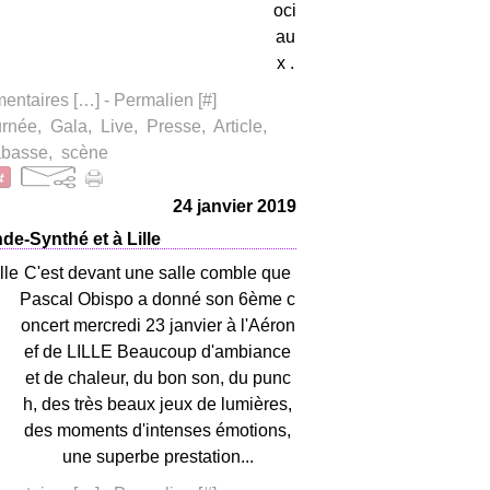
oci
au
x .
ntaires [
…
]
- Permalien [
#
]
urnée
,
Gala
,
Live
,
Presse
,
Article
,
abasse
,
scène
24 janvier 2019
de-Synthé et à Lille
C'est devant une salle comble que
Pascal Obispo a donné son 6ème c
oncert mercredi 23 janvier à l'Aéron
ef de LILLE Beaucoup d'ambiance
et de chaleur, du bon son, du punc
h, des très beaux jeux de lumières,
des moments d'intenses émotions,
une superbe prestation...