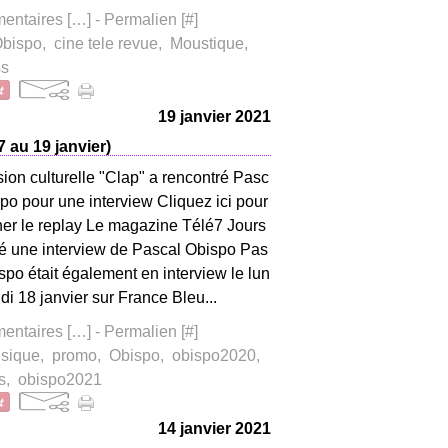
ntaires [
…
]
- Permalien [
#
]
bispo
,
cine tele revue
,
Moustique
,
ss
19 janvier 2021
 au 19 janvier)
ion culturelle "Clap" a rencontré Pasc
po pour une interview Cliquez ici pour
ner le replay Le magazine Télé7 Jours
ié une interview de Pascal Obispo Pas
spo était également en interview le lun
di 18 janvier sur France Bleu...
ntaires [
…
]
- Permalien [
#
]
sique
,
promo
,
Obispo
,
obispo2020
,
s
,
obispo2021
14 janvier 2021