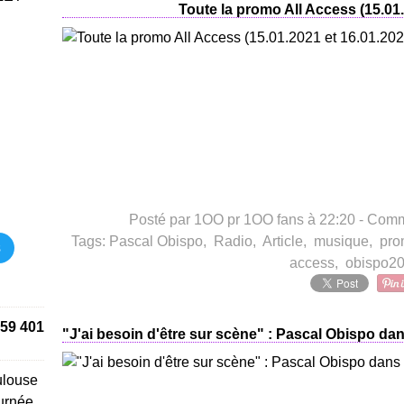
Toute la promo All Access (15.01.
Posté par 1OO pr 1OO fans à 22:20 -
Comme
Tags:
Pascal Obispo
,
Radio
,
Article
,
musique
,
pro
s
access
,
obispo2
59 401
"J'ai besoin d'être sur scène" : Pascal Obispo dan
ulouse
urnée