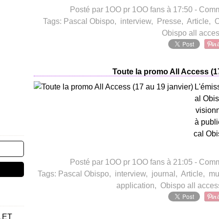
Posté par 1OO pr 1OO fans à 17:50 -
Comme
Tags:
Pascal Obispo
,
interview
,
Presse
,
Article
,
O
Obispo all acce
Toute la promo All Access (17
L'émiss
al Obis
vision
à publ
cal Obi
Posté par 1OO pr 1OO fans à 21:05 -
Comme
Tags:
Pascal Obispo
,
interview
,
journal
,
Article
,
mu
application
,
Obispo all acces
LET