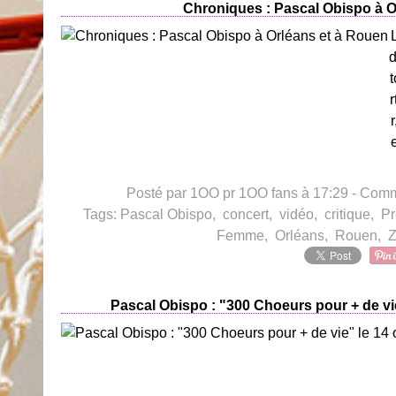
Chroniques : Pascal Obispo à O
d
Posté par 1OO pr 1OO fans à 17:29 -
Comme
Tags:
Pascal Obispo
,
concert
,
vidéo
,
critique
,
Pr
Femme
,
Orléans
,
Rouen
,
Z
Pascal Obispo : "300 Choeurs pour + de vie