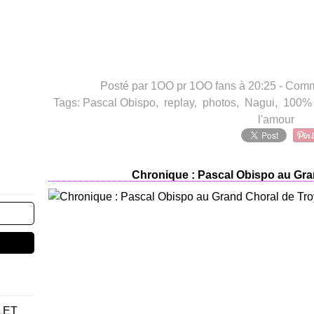
Posté par 1OO pr 1OO fans à 20:25 -
Comme
Tags:
Pascal Obispo
,
replay
,
photos
,
Nagui
,
100% 
l'amour
Chronique : Pascal Obispo au Gra
LET