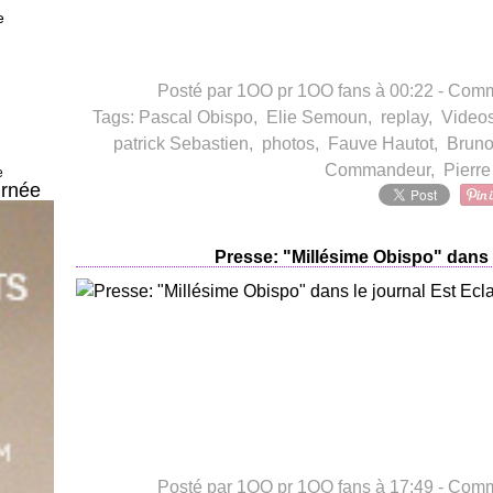
e
Posté par 1OO pr 1OO fans à 00:22 -
Comme
Tags:
Pascal Obispo
,
Elie Semoun
,
replay
,
Video
patrick Sebastien
,
photos
,
Fauve Hautot
,
Brun
Commandeur
,
Pierre
e
rnée
Presse: "Millésime Obispo" dans l
Posté par 1OO pr 1OO fans à 17:49 -
Comme