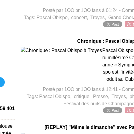
Posté par 1OO pr 1OO fans à 01:24 -
Comme
Tags:
Pascal Obispo
,
concert
,
Troyes
,
Grand Chor
Chronique : Pascal Obis
Pascal Obispo
ru millésimé C
agne « Sympho
spo est l’invité
oduit au Cub
s
Posté par 1OO pr 1OO fans à 12:41 -
Comme
Tags:
Pascal Obispo
,
critique
,
Presse
,
Troyes
,
p
Festival des nuits de Champagn
59 401
ulouse
[REPLAY] "Même le dimanche" avec Pas
urnée