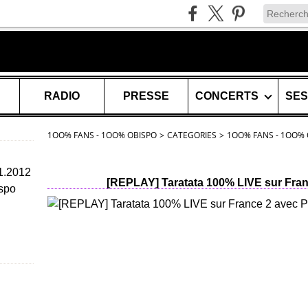
RADIO
PRESSE
CONCERTS
1OO% FANS - 1OO% OBISPO
>
CATEGORIES
>
1OO% FANS - 1OO% 
11.2012
[REPLAY] Taratata 100% LIVE sur Fran
spo