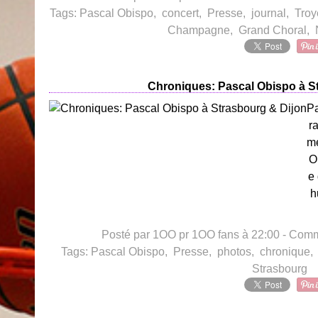
Tags:
Pascal Obispo
,
concert
,
Presse
,
journal
,
Troy
Champagne
,
Grand Choral
,
Chroniques: Pascal Obispo à S
Pa
r
me
O
e
h
Posté par 1OO pr 1OO fans à 22:00 -
Comme
Tags:
Pascal Obispo
,
Presse
,
photos
,
chronique
Strasbourg