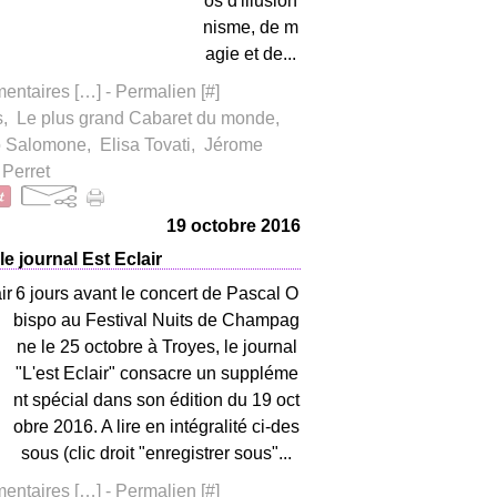
os d'illusion
nisme, de m
agie et de...
ntaires [
…
]
- Permalien [
#
]
s
,
Le plus grand Cabaret du monde
,
o Salomone
,
Elisa Tovati
,
Jérome
 Perret
19 octobre 2016
e journal Est Eclair
6 jours avant le concert de Pascal O
bispo au Festival Nuits de Champag
ne le 25 octobre à Troyes, le journal
"L'est Eclair" consacre un suppléme
nt spécial dans son édition du 19 oct
obre 2016. A lire en intégralité ci-des
sous (clic droit "enregistrer sous"...
ntaires [
…
]
- Permalien [
#
]