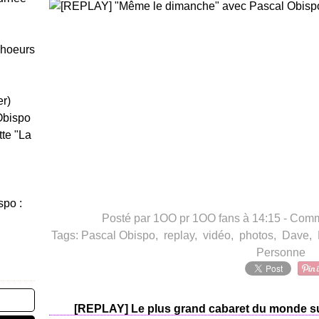
Choeurs
er)
Obispo
tte "La
spo :
Posté par 1OO pr 1OO fans à 14:15 -
Comme
Tags:
Pascal Obispo
,
replay
,
vidéo
,
photos
,
Dave
,
Personne
[REPLAY] Le plus grand cabaret du monde su