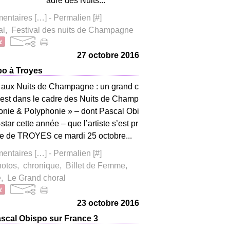
adre des Nuits...
ntaires [
…
]
- Permalien [
#
]
al
,
Festival des nuits de Champagne
27 octobre 2016
po à Troyes
 aux Nuits de Champagne : un grand c
’est dans le cadre des Nuits de Champ
nie & Polyphonie » – dont Pascal Obi
-star cette année – que l’artiste s’est pr
e de TROYES ce mardi 25 octobre...
ntaires [
…
]
- Permalien [
#
]
hotos
,
chronique
,
Billet de Femme
,
e
,
Le Grand choral
23 octobre 2016
cal Obispo sur France 3