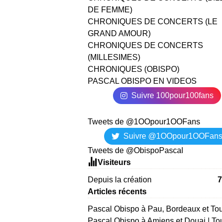
DE FEMME)
CHRONIQUES DE CONCERTS (LE
GRAND AMOUR)
CHRONIQUES DE CONCERTS
(MILLESIMES)
CHRONIQUES (OBISPO)
PASCAL OBISPO EN VIDEOS
Suivre 100pour100fans
Tweets de @1OOpour1OOFans
Suivre @1OOpour1OOFan
Tweets de @ObispoPascal
Visiteurs
Depuis la création
7
Articles récents
Pascal Obispo à Pau, Bordeaux et To
Pascal Obispo à Amiens et Douai | To