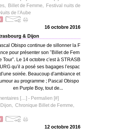
es
,
Billet de Femme
,
Festival nuits de
Nuits de l'Aube
16 octobre 2016
trasbourg & Dijon
scal Obispo continue de sillonner la F
ance pour présenter son "Billet de Fem
 Tour". Le 14 octobre c'est à STRASB
URG qu'il a posé ses bagages l'espac
 d'une soirée. Beaucoup d'ambiance et
umour au programme ; Pascal Obispo
en Purple Boy, tout de...
ntaires [
…
]
- Permalien [
#
]
,
Dijon
,
Chronique Billet de Femme
,
12 octobre 2016