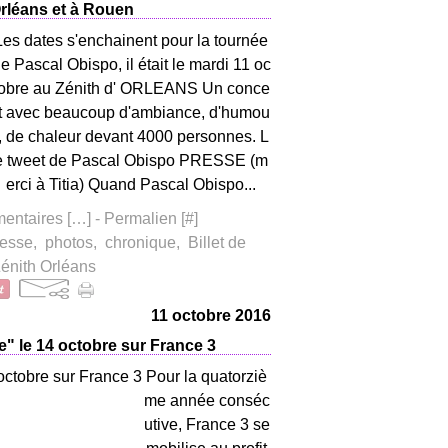
rléans et à Rouen
Les dates s'enchainent pour la tournée
e Pascal Obispo, il était le mardi 11 oc
tobre au Zénith d' ORLEANS Un conce
rt avec beaucoup d'ambiance, d'humou
r, de chaleur devant 4000 personnes. L
e tweet de Pascal Obispo PRESSE (m
erci à Titia) Quand Pascal Obispo...
ntaires [
…
]
- Permalien [
#
]
esse
,
photos
,
chronique
,
Billet de
énith Orléans
11 octobre 2016
" le 14 octobre sur France 3
Pour la quatorziè
me année conséc
utive, France 3 se