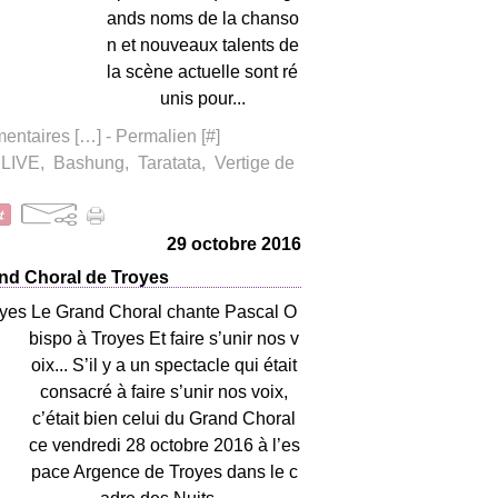
ands noms de la chanso
n et nouveaux talents de
la scène actuelle sont ré
unis pour...
ntaires [
…
]
- Permalien [
#
]
LIVE
,
Bashung
,
Taratata
,
Vertige de
29 octobre 2016
nd Choral de Troyes
Le Grand Choral chante Pascal O
bispo à Troyes Et faire s’unir nos v
oix... S’il y a un spectacle qui était
consacré à faire s’unir nos voix,
c’était bien celui du Grand Choral
ce vendredi 28 octobre 2016 à l’es
pace Argence de Troyes dans le c