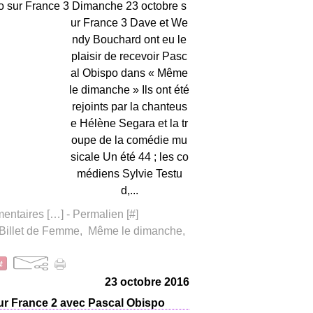
Dimanche 23 octobre s
ur France 3 Dave et We
ndy Bouchard ont eu le
plaisir de recevoir Pasc
al Obispo dans « Même
le dimanche » Ils ont été
rejoints par la chanteus
e Hélène Segara et la tr
oupe de la comédie mu
sicale Un été 44 ; les co
médiens Sylvie Testu
d,...
ntaires [
…
]
- Permalien [
#
]
Billet de Femme
,
Même le dimanche
,
23 octobre 2016
r France 2 avec Pascal Obispo