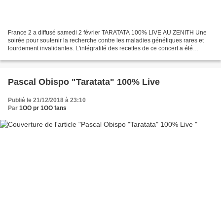
France 2 a diffusé samedi 2 février TARATATA 100% LIVE AU ZENITH Une
soirée pour soutenir la recherche contre les maladies génétiques rares et
lourdement invalidantes. L'intégralité des recettes de ce concert a été
reversé à l'AFM-Téléthon. Très très...
Pascal Obispo "Taratata" 100% Live
Publié le 21/12/2018 à 23:10
Par
1OO pr 1OO fans