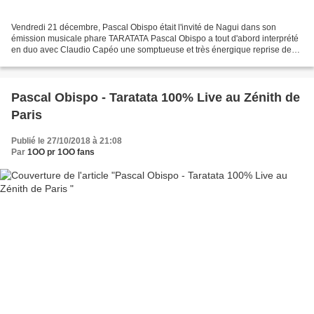
Vendredi 21 décembre, Pascal Obispo était l'invité de Nagui dans son
émission musicale phare TARATATA Pascal Obispo a tout d'abord interprété
en duo avec Claudio Capéo une somptueuse et très énergique reprise de
"Déjeuner en paix" de Stefan Eicher Il...
Pascal Obispo - Taratata 100% Live au Zénith de
Paris
Publié le 27/10/2018 à 21:08
Par
1OO pr 1OO fans