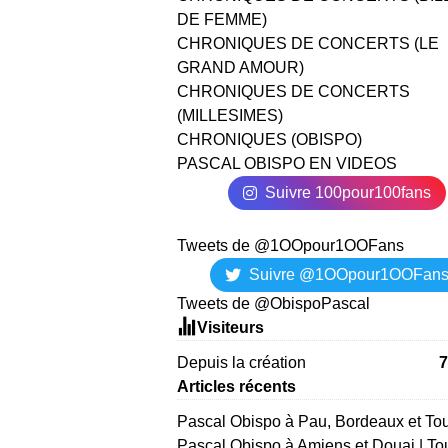
DE FEMME)
CHRONIQUES DE CONCERTS (LE
GRAND AMOUR)
CHRONIQUES DE CONCERTS
(MILLESIMES)
CHRONIQUES (OBISPO)
PASCAL OBISPO EN VIDEOS
Suivre 100pour100fans
Tweets de @1OOpour1OOFans
Suivre @1OOpour1OOFan
Tweets de @ObispoPascal
Visiteurs
Depuis la création
7
Articles récents
Pascal Obispo à Pau, Bordeaux et To
Pascal Obispo à Amiens et Douai | To