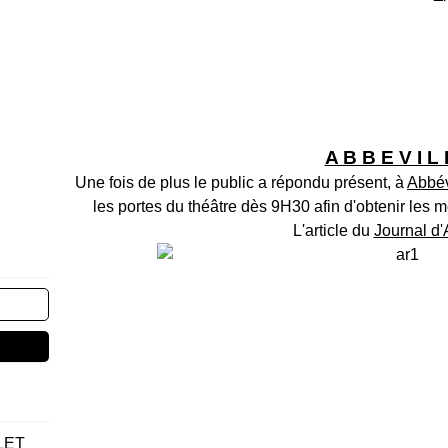
A B B E V I L 
Une fois de plus le public a répondu présent, à
Abbév
les portes du théâtre dès 9H30 afin d'obtenir les m
L'article du
Journal d'
LET