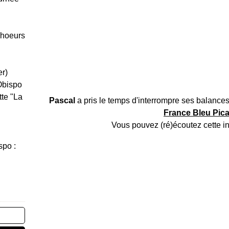
Choeurs
er)
Obispo
tte "La
Pascal
a pris le temps d'interrompre ses balances
France Bleu Pica
Vous pouvez (ré)écoutez cette i
spo :