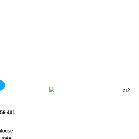
s
59 401
ulouse
urnée