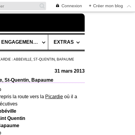
Connexion
+
Créer mon blog
SES ENGAGEMENTS
EXTRAS
CARDIE : ABBEVILLE, ST-QUENTIN, BAPAUME
31 mars 2013
le, St-Quentin, Bapaume
repris la route vers la
Picardie
où il a
écutives
béville
int Quentin
Bapaume