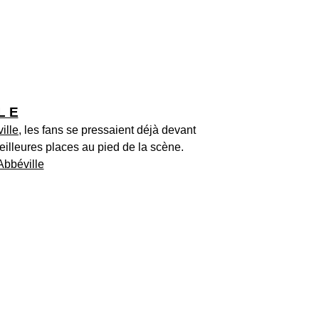
L E
ille
, les fans se pressaient déjà devant
eilleures places au pied de la scène.
Abbéville