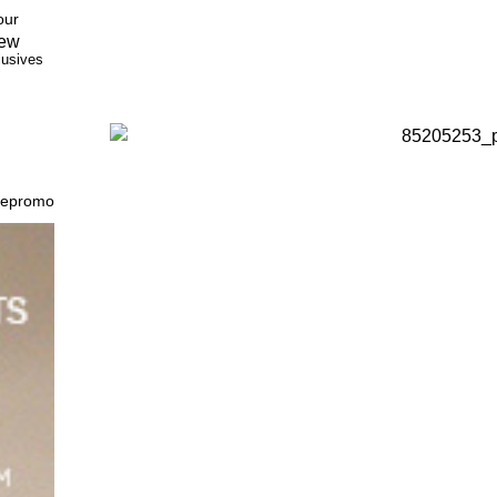
our
iew
lusives
ue
promo