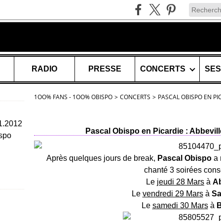
RADIO
PRESSE
CONCERTS
1OO% FANS - 1OO% OBISPO
>
CONCERTS
>
PASCAL OBISPO EN PI
11.2012
Pascal Obispo en Picardie : Abbevil
spo
Après quelques jours de break,
Pascal Obispo
a 
chanté 3 soirées cons
Le
jeudi 28 Mars
à
Ab
Le
vendredi 29 Mars
à
Sa
Le
samedi 30 Mars
à