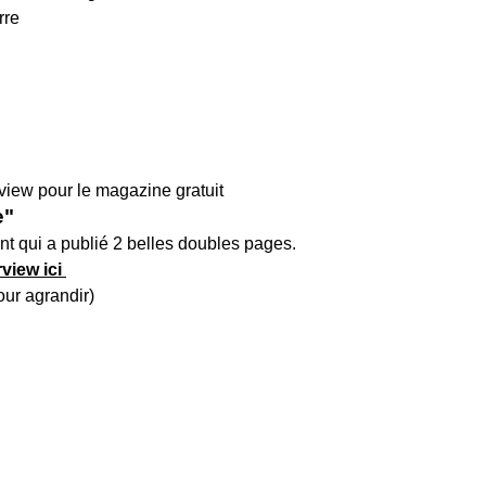
view pour le magazine gratuit
e"
t qui a publié 2 belles doubles pages.
rview ici
our agrandir)