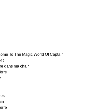
ome To The Magic World Of Captain
r
)
ire dans ma chair
Terre
e
res
ain
Terre