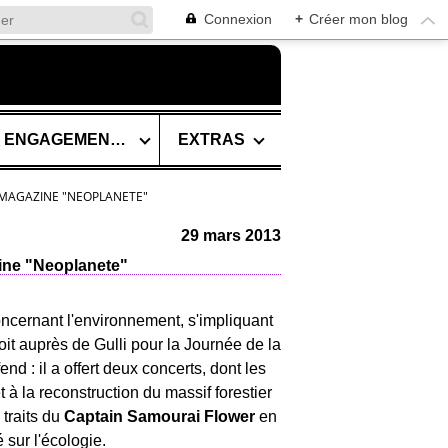
Connexion
+
Créer mon blog
SES ENGAGEMENTS
EXTRAS
 MAGAZINE "NEOPLANETE"
29 mars 2013
ine "Neoplanete"
ncernant l'environnement, s'impliquant
oit auprès de Gulli pour
la Journée de la
nd : il a offert deux concerts, dont les
t à la reconstruction du massif forestier
traits du
Captain Samourai Flower
en
 sur l'écologie.