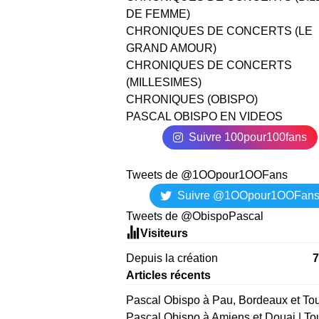
DE FEMME)
CHRONIQUES DE CONCERTS (LE
GRAND AMOUR)
CHRONIQUES DE CONCERTS
(MILLESIMES)
CHRONIQUES (OBISPO)
PASCAL OBISPO EN VIDEOS
Suivre 100pour100fans
Tweets de @1OOpour1OOFans
Suivre @1OOpour1OOFan
Tweets de @ObispoPascal
Visiteurs
Depuis la création
7
Articles récents
Pascal Obispo à Pau, Bordeaux et To
Pascal Obispo à Amiens et Douai | To