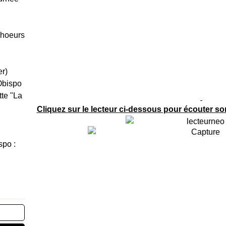
Choeurs
er)
Obispo
tte "La
Cliquez sur le lecteur ci-dessous pour écouter son
spo :