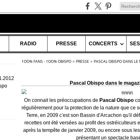
RADIO
PRESSE
CONCERTS
1OO% FANS - 1OO% OBISPO
>
PRESSE
>
PASCAL OBISPO DANS LE
11.2012
Pascal Obispo dans le magaz
spo
On connait les préoccupations de
Pascal Obispo
co
régulièrement pour la protection de la nature que ce s
Terre
, e
n 2009 c'est son Bassin d'Arcachon qu'il défe
recettes ont été versées au profit des ostréiculteurs e
après la tempête de janvier 2009, ou encore sous les 
présentant un spectacle basé