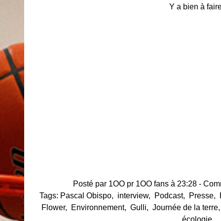
Y a bien à fair
Posté par 1OO pr 1OO fans à 23:28 -
Comm
Tags:
Pascal Obispo
,
interview
,
Podcast
,
Presse
,
Flower
,
Environnement
,
Gulli
,
Journée de la terre
écologie