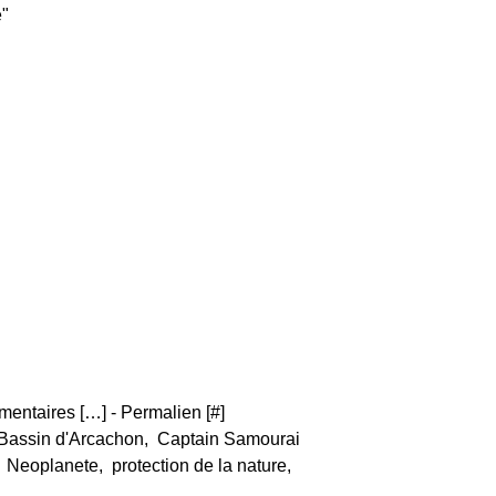
e"
entaires [
…
]
- Permalien [
#
]
Bassin d'Arcachon
,
Captain Samourai
,
Neoplanete
,
protection de la nature
,