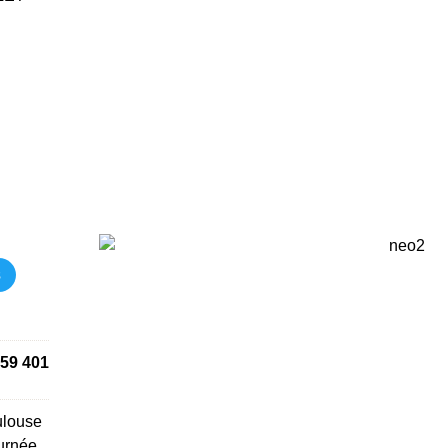
s
59 401
ulouse
urnée