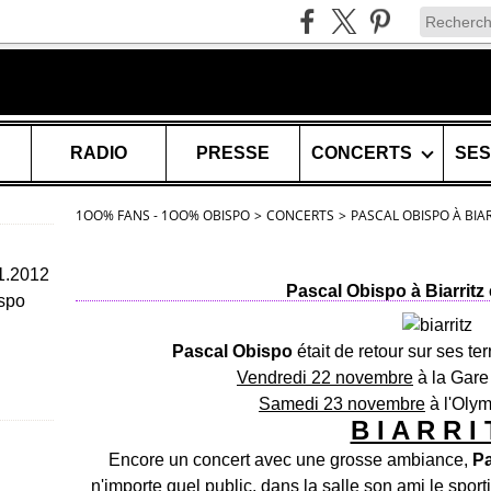
RADIO
PRESSE
CONCERTS
1OO% FANS - 1OO% OBISPO
>
CONCERTS
>
PASCAL OBISPO À BIA
11.2012
Pascal Obispo à Biarritz
spo
Pascal Obispo
était de retour sur ses t
Vendredi 22 novembre
à la Gare
Samedi 23 novembre
à l'Olym
B I A R R I 
Encore un concert avec une grosse ambiance,
Pa
n'importe quel public, dans la salle son ami le sport