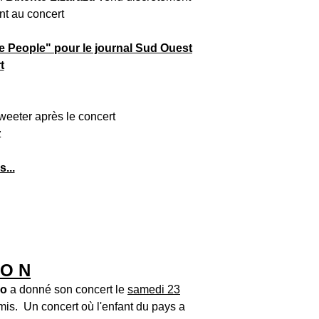
ant au concert
ue People" pour le journal Sud Ouest
t
weeter après le concert
...
 O N
po
a donné son concert le
samedi 23
mis. Un concert où l'enfant du pays a