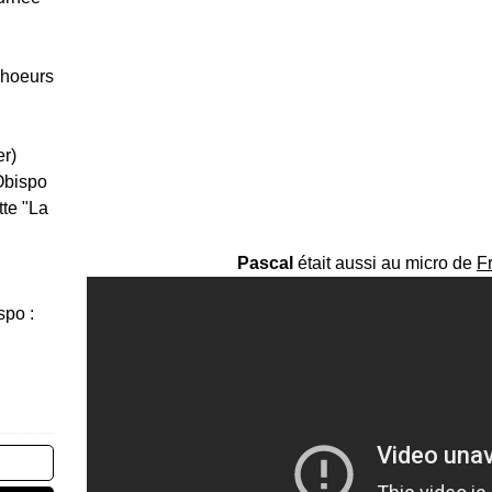
Choeurs
er)
Obispo
tte "La
Pascal
était aussi au micro de
F
spo :