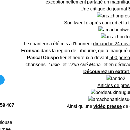
exceptionnellement partagé un magnifiqu
Une critique du journal
Son
tweet
d'après concert et la 
Le chanteur a été mis à l'honneur
dimanche 24 nov
Fronsac
dans la région de Libourne, qui a inauguré 
Pascal Obispo
fier et heureux a devant
500 pers
chansons "
Lucie
" et "
D'un Avé Maria
" et en dédica
Découvrez un extrait 
s
Articles de pre
59 407
Ainsi qu'une
vidéo presse
de 
ulouse
urnée