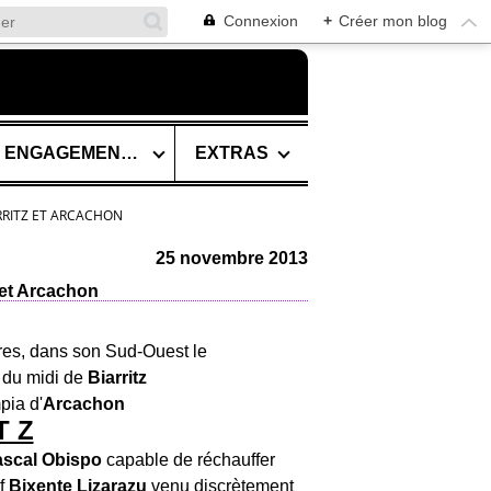
Connexion
+
Créer mon blog
SES ENGAGEMENTS
EXTRAS
RRITZ ET ARCACHON
25 novembre 2013
 et Arcachon
erres, dans son Sud-Ouest le
 du midi de
Biarritz
pia d'
Arcachon
T Z
scal Obispo
capable de réchauffer
if
Bixente Lizarazu
venu discrètement