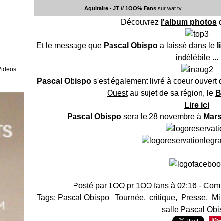
Aquitaire - JT // 1OO% Fans
sur wat.tv
Découvrez
l'album photos
d
Et le message que
Pascal Obispo
a laissé dans le
l
indélébile ...
Videos
e
Pascal Obispo
s'est également livré à coeur ouvert
Ouest
au sujet de sa région, le
B
Lire ici
Pascal Obispo
sera le
28 novembre
à
Mars
Posté par 1OO pr 1OO fans à 02:16 -
Comm
Tags:
Pascal Obispo
,
Tournée
,
critique
,
Presse
,
Mi
salle Pascal Obi