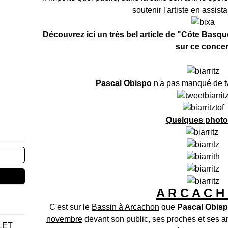
soutenir l'artiste en assist
Découvrez ici un très bel article de "Côte Basq
sur ce concer
Pascal Obispo
n'a pas manqué de t
Quelques photos
A R C A C H
C'est sur le
Bassin à Arcachon
que
Pascal Obis
novembre
devant son public, ses proches et ses a
LET