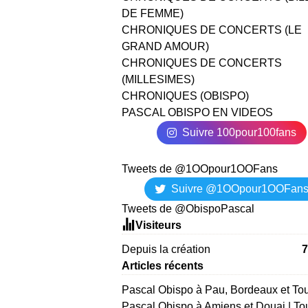
DE FEMME)
CHRONIQUES DE CONCERTS (LE
GRAND AMOUR)
CHRONIQUES DE CONCERTS
(MILLESIMES)
CHRONIQUES (OBISPO)
PASCAL OBISPO EN VIDEOS
Suivre 100pour100fans
Tweets de @1OOpour1OOFans
Suivre @1OOpour1OOFan
Tweets de @ObispoPascal
Visiteurs
Depuis la création
7
Articles récents
Pascal Obispo à Pau, Bordeaux et To
Pascal Obispo à Amiens et Douai | To