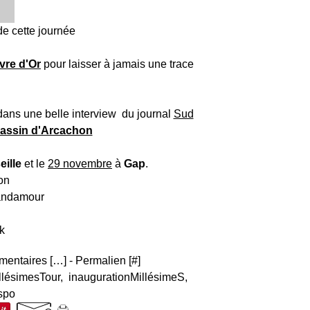
e cette journée
ivre d'Or
pour laisser à jamais une trace
 dans une belle interview du journal
Sud
assin d'Arcachon
eille
et le
29 novembre
à
Gap
.
entaires [
…
]
- Permalien [
#
]
llésimesTour
,
inaugurationMillésimeS
,
spo