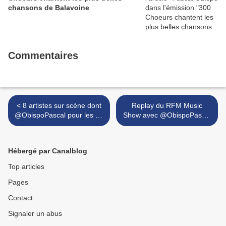
chansons de Balavoine
Commentaires
< 8 artistes sur scène dont
Replay du RFM Music
@ObispoPascal pour les 20
Show avec @ObispoPascal
ans des Vendanges du
le 14 aout sur D8 ! >
Coeur à Ouveillan
Hébergé par Canalblog
Top articles
Pages
Contact
Signaler un abus