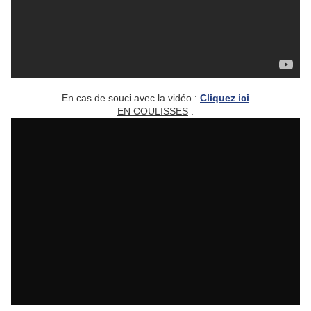
En cas de souci avec la vidéo :
Cliquez ici
EN COULISSES
: