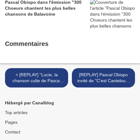
Pascal Obispo dans l'émission "300
Choeurs chantent les plus belles
chansons de Balavoine
Commentaires
< [REPLAY] “Lucie, la
[REPLAY] Pascal Obispo
chanson culte de Pascal
invité de "C'est Canteloup"
Obispo” Une star, une
le 5 mai 2017 sur TF1 >
histoire - 50m inside sur
TF1
Hébergé par Canalblog
Top articles
Pages
Contact