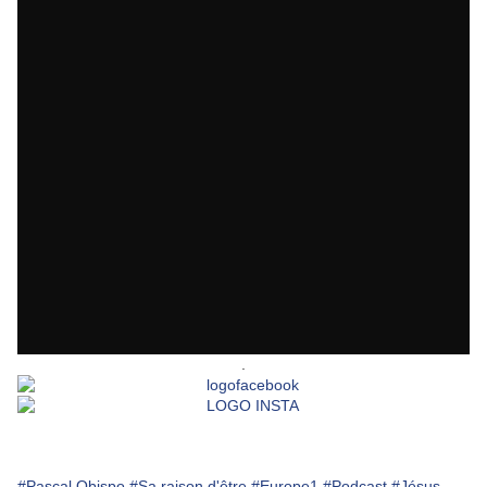
.
#Pascal Obispo
#Sa raison d'être
#Europe1
#Podcast
#Jésus