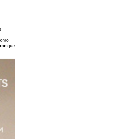
e
romo
ronique