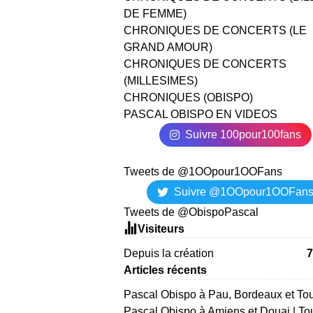
DE FEMME)
CHRONIQUES DE CONCERTS (LE
GRAND AMOUR)
CHRONIQUES DE CONCERTS
(MILLESIMES)
CHRONIQUES (OBISPO)
PASCAL OBISPO EN VIDEOS
Suivre 100pour100fans
Tweets de @1OOpour1OOFans
Suivre @1OOpour1OOFan
Tweets de @ObispoPascal
Visiteurs
Depuis la création
7
Articles récents
Pascal Obispo à Pau, Bordeaux et To
Pascal Obispo à Amiens et Douai | To