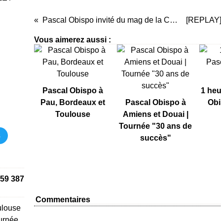
Pascal Obispo invité du mag de la Coupe du Monde sur TF1
Vous aimerez aussi :
Pascal Obispo à
1 heu
Pau, Bordeaux et
Pascal Obispo à
Obi
Toulouse
Amiens et Douai |
Tournée "30 ans de
s
succès"
59 387
Commentaires
ulouse
urnée