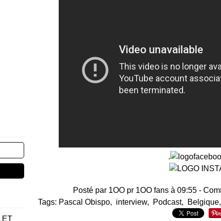
.
Posté par 1OO pr 1OO fans à 09:55 -
Comm
Tags:
Pascal Obispo
,
interview
,
Podcast
,
Belgique
LET