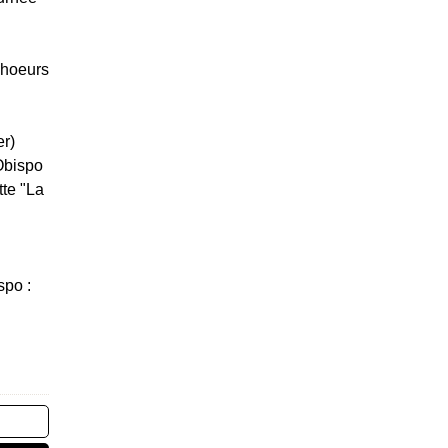
Choeurs
er)
Obispo
tte "La
spo :