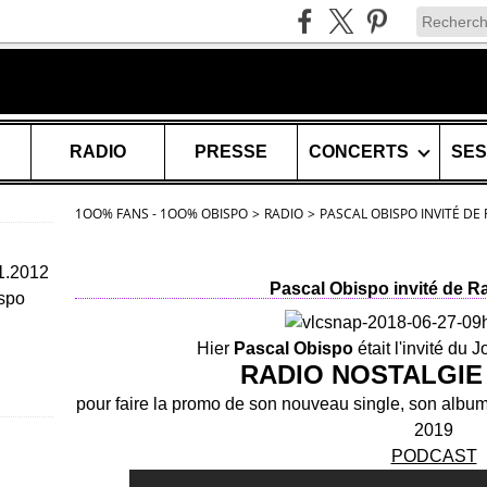
RADIO
PRESSE
CONCERTS
1OO% FANS - 1OO% OBISPO
>
RADIO
>
PASCAL OBISPO INVITÉ DE
11.2012
Pascal Obispo invité de R
spo
Hier
Pascal Obispo
était l'invité du
RADIO NOSTALGIE
pour faire la promo de son nouveau single, son album 
2019
PODCAST