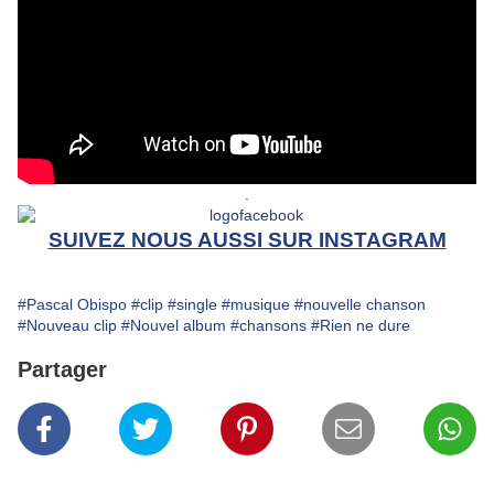
.
SUIVEZ NOUS AUSSI SUR INSTAGRAM
#Pascal Obispo
#clip
#single
#musique
#nouvelle chanson
#Nouveau clip
#Nouvel album
#chansons
#Rien ne dure
Partager