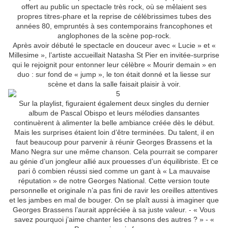
offert au public un spectacle très rock, où se mêlaient ses
propres titres-phare et la reprise de célébrissimes tubes des
années 80, empruntés à ses contemporains francophones et
anglophones de la scène pop-rock.
Après avoir débuté le spectacle en douceur avec « Lucie » et «
Millesime », l’artiste accueillait Natasha St Pier en invitée-surprise
qui le rejoignit pour entonner leur célèbre « Mourir demain » en
duo : sur fond de « jump », le ton était donné et la liesse sur
scène et dans la salle faisait plaisir à voir.
Sur la playlist, figuraient également deux singles du dernier
album de Pascal Obispo et leurs mélodies dansantes
continuèrent à alimenter la belle ambiance créée dès le début.
Mais les surprises étaient loin d’être terminées. Du talent, il en
faut beaucoup pour parvenir à réunir Georges Brassens et la
Mano Negra sur une même chanson. Cela pourrait se comparer
au génie d’un jongleur allié aux prouesses d’un équilibriste. Et ce
pari ô combien réussi sied comme un gant à « La mauvaise
réputation » de notre Georges National. Cette version toute
personnelle et originale n’a pas fini de ravir les oreilles attentives
et les jambes en mal de bouger. On se plaît aussi à imaginer que
Georges Brassens l’aurait appréciée à sa juste valeur. - « Vous
savez pourquoi j’aime chanter les chansons des autres ? » - «