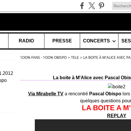
RADIO
PRESSE
CONCERTS
1OO% FANS - 1OO% OBISPO
>
TELE
>
LA BOITE À M'ALICE AVEC P
11.2012
La boite à M'Alice avec Pascal Obi
spo
Via Mirabelle TV
a rencontré
Pascal Obispo
lors
quelques questions pour
LA BOITE A M
REPLAY