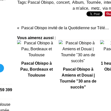
Tags:
Pascal Obispo
,
concert
,
Album
,
Tournée
,
inte
a m'alice
,
metz
,
via 
Pascal Obispo invité de la Quotidienne sur TéléNantes
Vous aimerez aussi :
Pascal Obispo à
1 heu
s
Pau, Bordeaux et
Pascal Obispo à
Obi
Toulouse
Amiens et Douai |
Tournée "30 ans de
succès"
59 399
ulouse
urnée