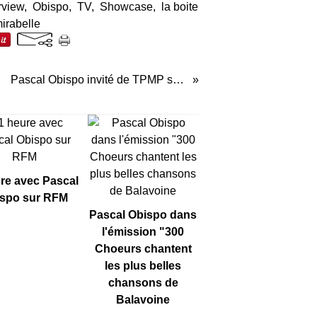
rview
,
Obispo
,
TV
,
Showcase
,
la boite
mirabelle
Pascal Obispo invité de TPMP sur C8
re avec Pascal
spo sur RFM
Pascal Obispo dans
l'émission "300
Choeurs chantent
les plus belles
chansons de
Balavoine