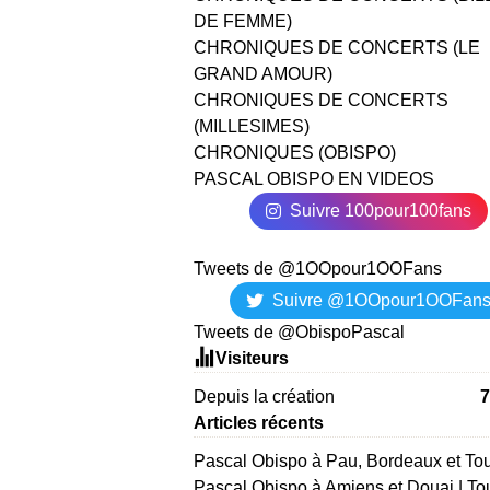
DE FEMME)
CHRONIQUES DE CONCERTS (LE
GRAND AMOUR)
CHRONIQUES DE CONCERTS
(MILLESIMES)
CHRONIQUES (OBISPO)
PASCAL OBISPO EN VIDEOS
Suivre 100pour100fans
Tweets de @1OOpour1OOFans
Suivre @1OOpour1OOFan
Tweets de @ObispoPascal
Visiteurs
Depuis la création
7
Articles récents
Pascal Obispo à Pau, Bordeaux et To
Pascal Obispo à Amiens et Douai | To