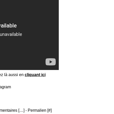
ez là aussi en
cliquant ici
entaires [
…
]
- Permalien [
#
]