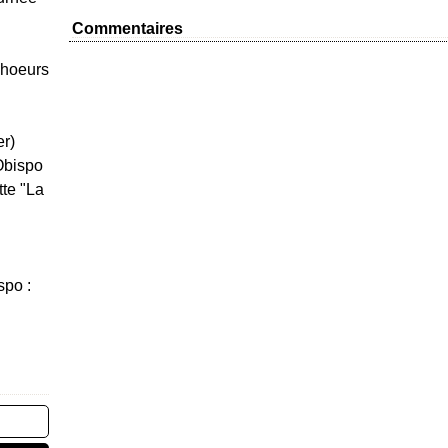
Commentaires
Choeurs
er)
Obispo
tte "La
spo :