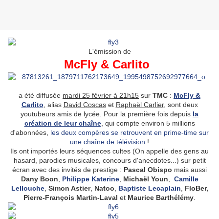
L'émission de
McFly & Carlito
a été diffusée
mardi 25 février à 21h15
sur
TMC
:
McFly &
Carlito
, alias
David Coscas
et
Raphaël Carlier
, sont deux
youtubeurs amis de lycée. Pour la première fois depuis
la
création de leur chaîne
, qui compte environ 5 millions
d'abonnées,
les deux compères se retrouvent en prime-time sur
une chaîne de télévision
!
Ils ont importés leurs séquences cultes (On appelle des gens au
hasard, parodies musicales, concours d'anecdotes...) sur petit
écran avec des invités de prestige :
Pascal Obispo
mais aussi
Dany Boon
,
Philippe Katerine
,
Michaël Youn
,
Camille
Lellouche
,
Simon Astier
,
Natoo
,
Baptiste Lecaplain
,
FloBer,
Pierre-François Martin-Laval
et
Maurice Barthélémy
.