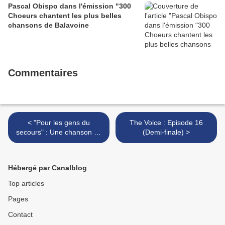
Pascal Obispo dans l'émission "300
Choeurs chantent les plus belles
chansons de Balavoine
Commentaires
< "Pour les gens du
The Voice : Episode 16
secours" : Une chanson de
(Demi-finale) >
Pascal Obispo, Marc
Lavoine et Florent Pagny
en faveur des hôpitaux
Hébergé par Canalblog
Top articles
Pages
Contact