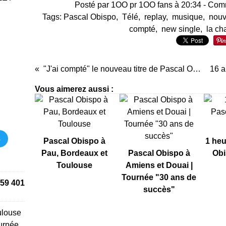
Posté par 1OO pr 1OO fans à 20:34 -
Comm
Tags:
Pascal Obispo
,
Télé
,
replay
,
musique
,
nouv
compté
,
new single
,
la ch
"J'ai compté" le nouveau titre de Pascal Obispo dans "Laissez vous tenter" sur RTL
Vous aimerez aussi :
s
Pascal Obispo à
1 heu
Pau, Bordeaux et
Pascal Obispo à
Obi
Toulouse
Amiens et Douai |
Tournée "30 ans de
59 401
succès"
ulouse
urnée