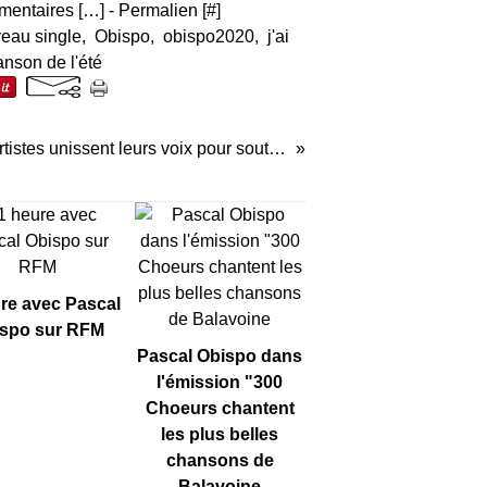
entaires [
…
]
- Permalien [
#
]
eau single
,
Obispo
,
obispo2020
,
j'ai
anson de l'été
16 artistes unissent leurs voix pour soutenir la Fondation Recherche Alzheimer
re avec Pascal
spo sur RFM
Pascal Obispo dans
l'émission "300
Choeurs chantent
les plus belles
chansons de
Balavoine