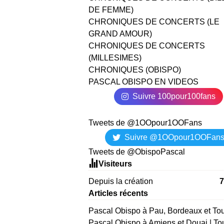
DE FEMME)
CHRONIQUES DE CONCERTS (LE
GRAND AMOUR)
CHRONIQUES DE CONCERTS
(MILLESIMES)
CHRONIQUES (OBISPO)
PASCAL OBISPO EN VIDEOS
Suivre 100pour100fans
Tweets de @1OOpour1OOFans
Suivre @1OOpour1OOFan
Tweets de @ObispoPascal
Visiteurs
Depuis la création
7
Articles récents
Pascal Obispo à Pau, Bordeaux et To
Pascal Obispo à Amiens et Douai | To