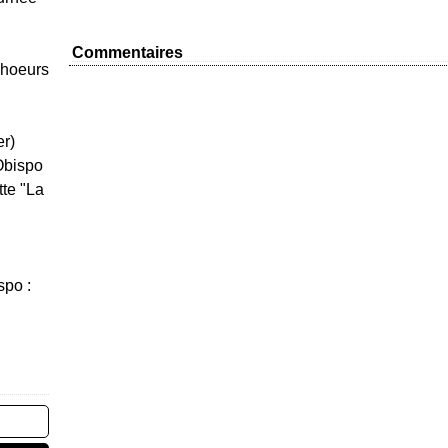
Commentaires
Choeurs
er)
Obispo
tte "La
spo :