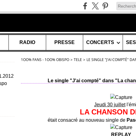
RADIO
PRESSE
CONCERTS
1OO% FANS - 1OO% OBISPO
>
TELE
>
LE SINGLE "J'AI COMPTÉ" D
11.2012
Le single "J'ai compté" dans "La chan
spo
Jeudi 30 juillet
l'ém
LA CHANSON D
était consacré au nouveau single de
Pas
REPLAY