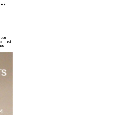
Télé
tique
odcast
tos