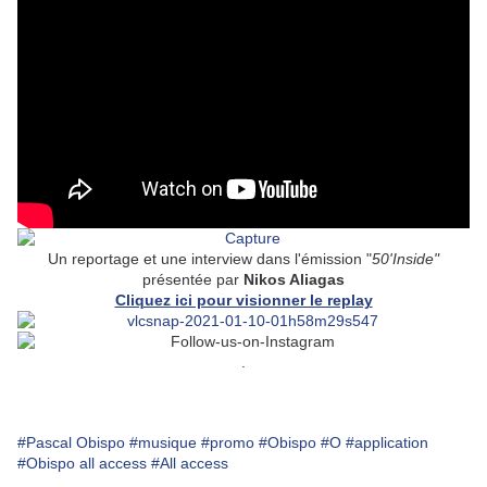
Un reportage et une interview dans l'émission "
50'Inside"
présentée par
Nikos Aliagas
Cliquez ici pour visionner le replay
.
#Pascal Obispo
#musique
#promo
#Obispo
#O
#application
#Obispo all access
#All access