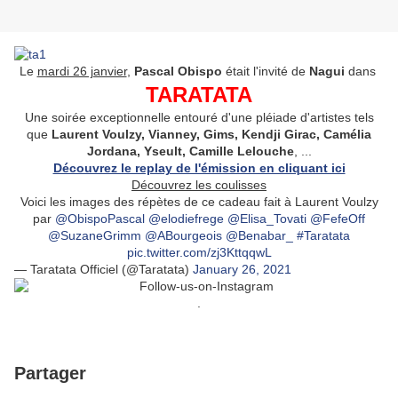
Le
mardi 26 janvier
,
Pascal Obispo
était l'invité de
Nagui
dans
TARATATA
Une soirée exceptionnelle entouré d'une pléiade d'artistes tels
que
Laurent Voulzy, Vianney, Gims, Kendji Girac, Camélia
Jordana, Yseult, Camille Lelouche
, ...
Découvrez le replay de l'émission en cliquant ici
Découvrez les coulisses
Voici les images des répètes de ce cadeau fait à Laurent Voulzy
par
@ObispoPascal
@elodiefrege
@Elisa_Tovati
@FefeOff
@SuzaneGrimm
@ABourgeois
@Benabar_
#Taratata
pic.twitter.com/zj3KttqqwL
— Taratata Officiel (@Taratata)
January 26, 2021
.
Partager