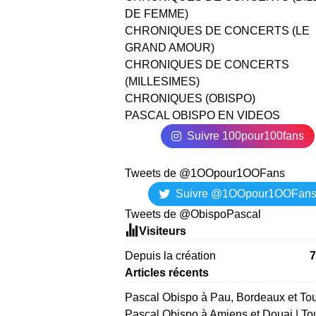
DE FEMME)
CHRONIQUES DE CONCERTS (LE
GRAND AMOUR)
CHRONIQUES DE CONCERTS
(MILLESIMES)
CHRONIQUES (OBISPO)
PASCAL OBISPO EN VIDEOS
Suivre 100pour100fans
Tweets de @1OOpour1OOFans
Suivre @1OOpour1OOFan
Tweets de @ObispoPascal
Visiteurs
Depuis la création
7
Articles récents
Pascal Obispo à Pau, Bordeaux et To
Pascal Obispo à Amiens et Douai | To