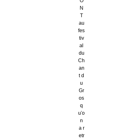
O
N
T
au
fes
tiv
al
du
Ch
an
t d
u
Gr
os
q
u'o
n
a r
etr