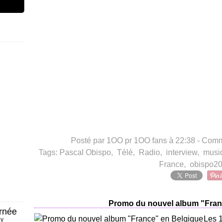
Posté par 1OO pr 1OO fans à 22:38 -
Comme
Tags:
Pascal Obispo
,
Télé
,
Radio
,
interview
,
musi
France
,
obispo2
Promo du nouvel album "Fran
rnée
Les 1
ny