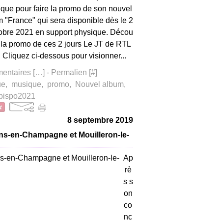
ique pour faire la promo de son nouvel
 "France" qui sera disponible dès le 2
obre 2021 en support physique. Décou
 la promo de ces 2 jours Le JT de RTL
 Cliquez ci-dessous pour visionner...
ntaires [
…
]
- Permalien [
#
]
ue
,
musique
,
promo
,
Nouvel album
,
bispo2021
8 septembre 2019
ns-en-Champagne et Mouilleron-le-
Ap
rè
s s
on
co
nc