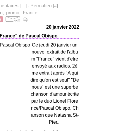
ntaires [
…
]
- Permalien [
#
]
io
,
promo
,
France
20 janvier 2022
 "France" de Pascal Obispo
Ce jeudi 20 janvier un
nouvel extrait de l'albu
m "France" vient d'être
envoyé aux radios. 2è
me extrait après "A qui
dire qu'on est seul" "De
nous" est une superbe
chanson d'amour écrite
par le duo Lionel Flore
nce/Pascal Obispo. Ch
anson que Natasha St-
Pier...