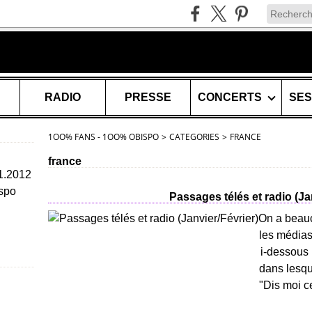
RADIO
PRESSE
CONCERTS
1OO% FANS - 1OO% OBISPO
>
CATEGORIES
>
FRANCE
france
11.2012
spo
Passages télés et radio (Ja
On a beau
les médias
i-dessous 
dans lesque
"Dis moi ce