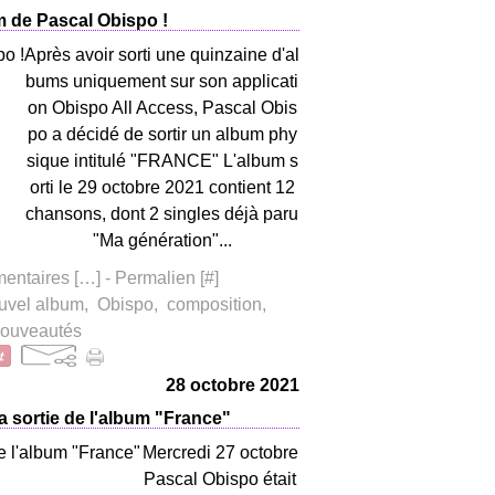
m de Pascal Obispo !
Après avoir sorti une quinzaine d'al
bums uniquement sur son applicati
on Obispo All Access, Pascal Obis
po a décidé de sortir un album phy
sique intitulé "FRANCE" L'album s
orti le 29 octobre 2021 contient 12
chansons, dont 2 singles déjà paru
"Ma génération"...
ntaires [
…
]
- Permalien [
#
]
uvel album
,
Obispo
,
composition
,
ouveautés
28 octobre 2021
la sortie de l'album "France"
Mercredi 27 octobre
Pascal Obispo était