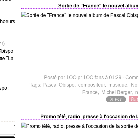
Sortie de "France" le nouvel albu
Choeurs
er)
Obispo
tte "La
Posté par 1OO pr 1OO fans à 01:29 -
Comme
Tags:
Pascal Obispo
,
compositeur
,
musique
,
No
spo :
France
,
Michel Berger
,
n
Promo télé, radio, presse à l'occasion de 