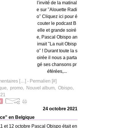
l'invité de la matinal
e sur "Alouette Radi
o" Cliquez ici pour é
couter le podcast B
elle et grande soiré
e, Pascal Obispo an
imait "La nuit Obisp
o" ! Durant toute la s
oirée il nous a parta
gé ses chansons pr
éférées,...
ntaires [
…
]
- Permalien [
#
]
que
,
promo
,
Nouvel album
,
Obispo
,
021
24 octobre 2021
ce" en Belgique
1 et 12 octobre Pascal Obispo était en