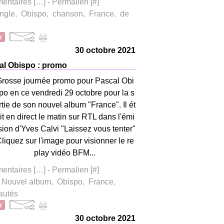
ntaires [
…
]
- Permalien [
#
]
ngle
,
Obispo
,
chanson
,
France
,
de
30 octobre 2021
al Obispo : promo
rosse journée promo pour Pascal Obi
po en ce vendredi 29 octobre pour la s
rtie de son nouvel album "France". Il ét
it en direct le matin sur RTL dans l'émi
sion d'Yves Calvi "Laissez vous tenter"
liquez sur l'image pour visionner le re
play vidéo BFM...
ntaires [
…
]
- Permalien [
#
]
,
Nouvel album
,
Obispo
,
France
,
autés
30 octobre 2021