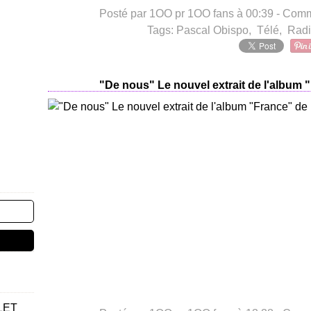
Posté par 1OO pr 1OO fans à 00:39 -
Comme
Tags:
Pascal Obispo
,
Télé
,
Rad
"De nous" Le nouvel extrait de l'album
LET