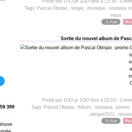
Posté par 1OO pr 1OO fans à 13:38 -
Comme
Tags:
Pascal Obispo
,
single
,
musique
,
nouveau si
nous
Sortie du nouvel album de Pasc
G
s
o
a
s
s
C
Posté par 1OO pr 1OO fans à 02:03 -
Comme
59 399
Tags:
Pascal Obispo
,
Album
,
musique
,
promo
obispo2021
,
nouve
ulouse
urnée