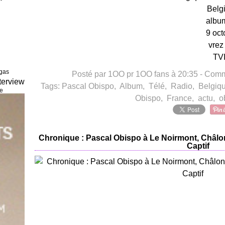
Belg
album
9 oct
vrez
TVI
agas
Posté par 1OO pr 1OO fans à 20:35 -
Comme
terview
Tags:
Pascal Obispo
,
Album
,
Télé
,
Radio
,
Belgiq
ve
Obispo
,
France
,
actu
,
o
Chronique : Pascal Obispo à Le Noirmont, Châlo
Captif