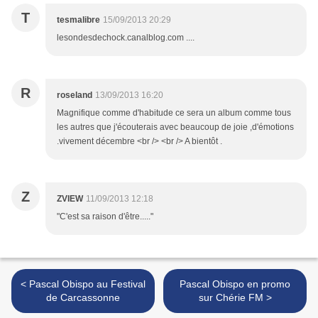
T
tesmalibre
15/09/2013 20:29
lesondesdechock.canalblog.com ....
R
roseland
13/09/2013 16:20
Magnifique comme d'habitude ce sera un album comme tous
les autres que j'écouterais avec beaucoup de joie ,d'émotions
.vivement décembre <br /> <br /> A bientôt .
Z
ZVIEW
11/09/2013 12:18
"C'est sa raison d'être....."
< Pascal Obispo au Festival
Pascal Obispo en promo
de Carcassonne
sur Chérie FM >