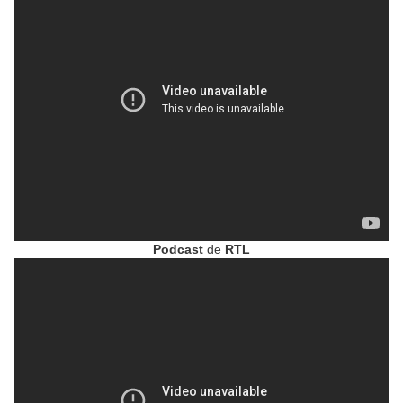
Podcast
de
RTL