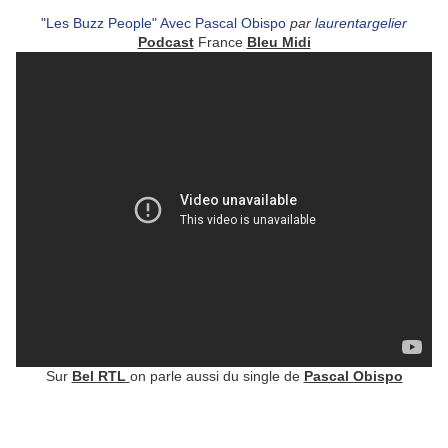
"Les Buzz People" Avec Pascal Obispo
par
laurentargelier
Podcast
France
Bleu Midi
Sur
Bel RTL
on parle aussi du single de
Pascal Obispo