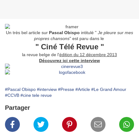
Un très bel article sur
Pascal Obispo
intitulé "
Je pleure sur mes
propres chansons
" est paru dans le
" Ciné Télé Revue "
la revue belge de l'
édition du 12 décembre 2013
Découvrez ici cette interview
#Pascal Obispo
#interview
#Presse
#Article
#Le Grand Amour
#CCVB
#cine tele revue
Partager