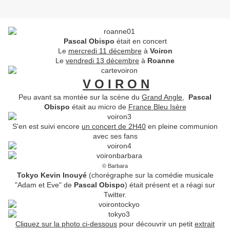
Pascal Obispo
était en concert
Le
mercredi 11 décembre
à
Voiron
Le
vendredi 13 décembre
à
Roanne
V O I R O N
Peu avant sa montée sur la scène du
Grand Angle
,
Pascal
Obispo
était au micro de
France Bleu Isère
S'en est suivi encore
un concert de 2H40
en pleine communion
avec ses fans
© Barbara
Tokyo Kevin Inouyé
(chorégraphe sur la comédie musicale
"Adam et Eve" de
Pascal Obispo
) était présent et a réagi sur
Twitter.
Cliquez sur la photo ci-dessous
pour découvrir un petit
extrait