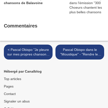
chansons de Balavoine
Commentaires
< Pascal Obispo "Je pleure
Pascal Obispo dans le
sur mes propres chansons"
"Moustique" - "Rendre les
dans le "Ciné Télé Revue"
gens heureux c'est
agréable" >
Hébergé par Canalblog
Top articles
Pages
Contact
Signaler un abus