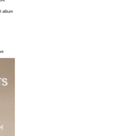
l album
ive