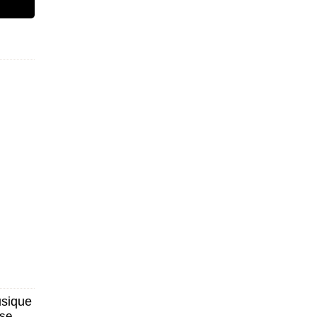
sique
se