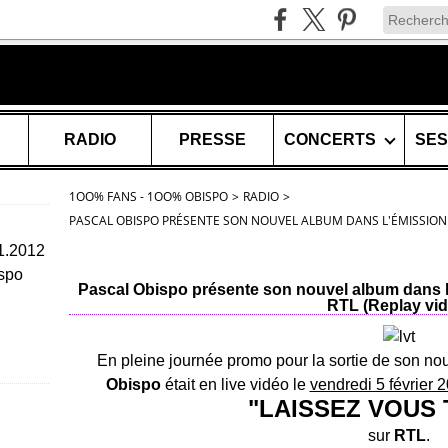
RADIO
PRESSE
CONCERTS
1OO% FANS - 1OO% OBISPO
>
RADIO
>
PASCAL OBISPO PRÉSENTE SON NOUVEL ALBUM DANS L'ÉMISSION "
11.2012
spo
Pascal Obispo présente son nouvel album dans l
RTL (Replay vid
En pleine journée promo pour la sortie de son no
Obispo
était en live vidéo le
vendredi 5 février 
"LAISSEZ VOUS
sur
RTL
.