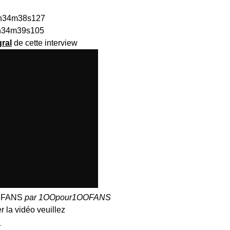
gral
de cette interview
% FANS
par
1OOpour1OOFANS
r la vidéo veuillez
I