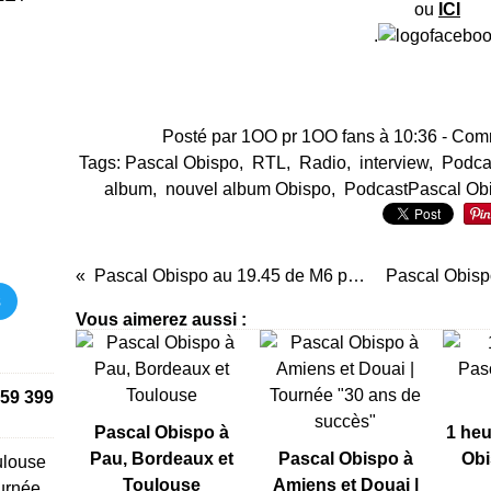
ou
ICI
.
Posté par 1OO pr 1OO fans à 10:36 -
Comm
Tags:
Pascal Obispo
,
RTL
,
Radio
,
interview
,
Podca
album
,
nouvel album Obispo
,
PodcastPascal Ob
Pascal Obispo au 19.45 de M6 pour la sortie de "Billet de Femme"
s
Vous aimerez aussi :
59 399
Pascal Obispo à
1 heu
Pau, Bordeaux et
Pascal Obispo à
Obi
ulouse
Toulouse
Amiens et Douai |
urnée