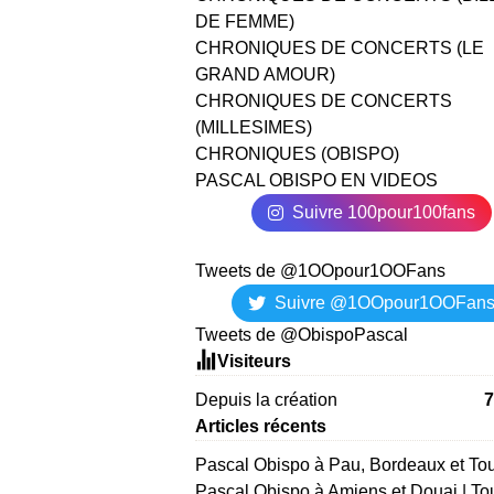
DE FEMME)
CHRONIQUES DE CONCERTS (LE
GRAND AMOUR)
CHRONIQUES DE CONCERTS
(MILLESIMES)
CHRONIQUES (OBISPO)
PASCAL OBISPO EN VIDEOS
Suivre 100pour100fans
Tweets de @1OOpour1OOFans
Suivre @1OOpour1OOFan
Tweets de @ObispoPascal
Visiteurs
Depuis la création
7
Articles récents
Pascal Obispo à Pau, Bordeaux et To
Pascal Obispo à Amiens et Douai | To