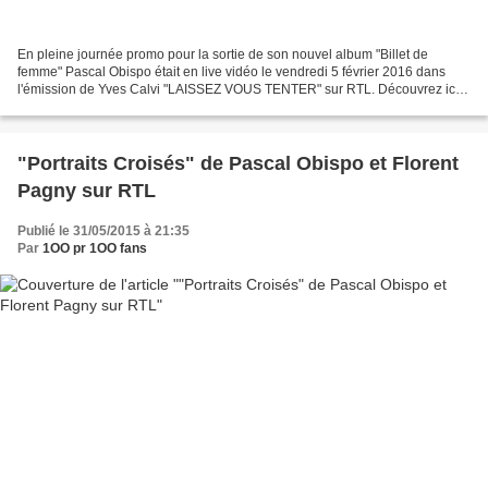
En pleine journée promo pour la sortie de son nouvel album "Billet de
femme" Pascal Obispo était en live vidéo le vendredi 5 février 2016 dans
l'émission de Yves Calvi "LAISSEZ VOUS TENTER" sur RTL. Découvrez ici
le replay vidéo intégral de cette interview...
"Portraits Croisés" de Pascal Obispo et Florent
Pagny sur RTL
Publié le 31/05/2015 à 21:35
Par
1OO pr 1OO fans