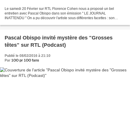
Le samedi 20 Février sur RTL Florence Cohen nous a proposé un bel
entretien avec Pascal Obispo dans son émission " LE JOURNAL
INATTENDU " On a pu découvrir l'artiste sous différentes facettes : son
portrait, son invité inattendu, ... dans une très belle...
Pascal Obispo invité mystère des "Grosses
têtes" sur RTL (Podcast)
Publié le 08/02/2016 à 21:10
Par
1OO pr 1OO fans