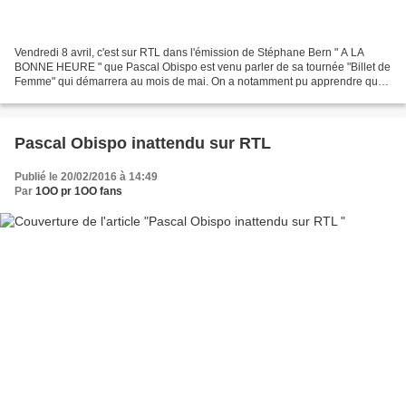
Vendredi 8 avril, c'est sur RTL dans l'émission de Stéphane Bern " A LA
BONNE HEURE " que Pascal Obispo est venu parler de sa tournée "Billet de
Femme" qui démarrera au mois de mai. On a notamment pu apprendre que
l'album "Billet de Femme" est certifié...
Pascal Obispo inattendu sur RTL
Publié le 20/02/2016 à 14:49
Par
1OO pr 1OO fans