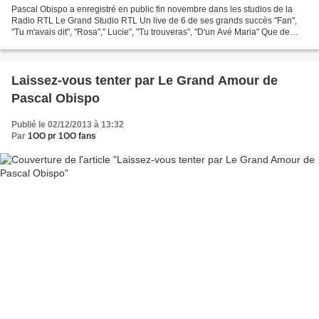
Pascal Obispo a enregistré en public fin novembre dans les studios de la
Radio RTL Le Grand Studio RTL Un live de 6 de ses grands succès "Fan",
"Tu m'avais dit", "Rosa"," Lucie", "Tu trouveras", "D'un Avé Maria" Que de
tubes qui jalonnent sa carrière...
Laissez-vous tenter par Le Grand Amour de
Pascal Obispo
Publié le 02/12/2013 à 13:32
Par
1OO pr 1OO fans