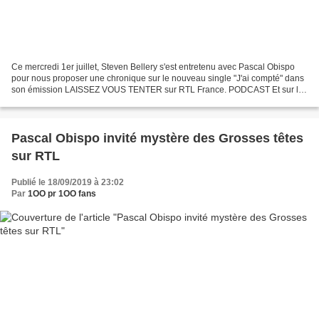
Ce mercredi 1er juillet, Steven Bellery s'est entretenu avec Pascal Obispo
pour nous proposer une chronique sur le nouveau single "J'ai compté" dans
son émission LAISSEZ VOUS TENTER sur RTL France. PODCAST Et sur la
page de l'émission : https://www.rtl.fr/emission/laissez-vous-tenter...
Pascal Obispo invité mystère des Grosses têtes
sur RTL
Publié le 18/09/2019 à 23:02
Par
1OO pr 1OO fans