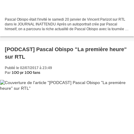
Pascal Obispo était l'invité le samedi 20 janvier de Vincent Parizot sur RTL
dans le JOURNAL INATTENDU Après un autoportrait crée par Pascal
himself, on a parcouru la riche actualité de Pascal Obispo avec la tournée de
"Jésus de Nazareth à Jérusalem"...
[PODCAST] Pascal Obispo "La première heure"
sur RTL
Publié le 02/07/2017 à 23:49
Par
1OO pr 1OO fans