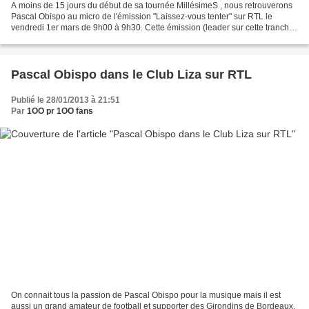
A moins de 15 jours du début de sa tournée MillésimeS , nous retrouverons
Pascal Obispo au micro de l'émission "Laissez-vous tenter" sur RTL le
vendredi 1er mars de 9h00 à 9h30. Cette émission (leader sur cette tranche
horaire) présentée par Laurent Bazin...
Pascal Obispo dans le Club Liza sur RTL
Publié le 28/01/2013 à 21:51
Par
1OO pr 1OO fans
On connait tous la passion de Pascal Obispo pour la musique mais il est
aussi un grand amateur de football et supporter des Girondins de Bordeaux.