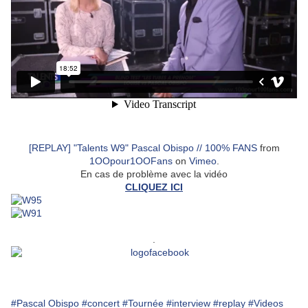
[REPLAY] "Talents W9" Pascal Obispo // 100% FANS
from
1OOpour1OOFans
on
Vimeo
.
En cas de problème avec la vidéo
CLIQUEZ ICI
.
#Pascal Obispo
#concert
#Tournée
#interview
#replay
#Videos