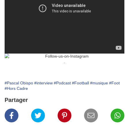
.
#Pascal Obispo
#interview
#Podcast
#Football
#musique
#Foot
#Hors Cadre
Partager