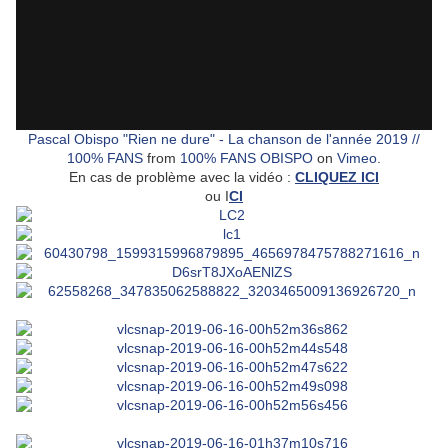
Pascal Obispo "Rien ne dure" - La chanson de l'année 2019 //
100% FANS
from
100% FANS OBISPO
on
Vimeo
.
En cas de problème avec la vidéo :
CLIQUEZ ICI
ou I
CI