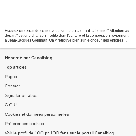
Ecoutez un extrait de ce nouveau single en cliquant ici Le titre " Attention au
départ " est une chanson inédite dont l'écriture et la composition reviennent
à Jean-Jacques Goldman. On y retrouve bien sûr le choeur des enfoirés
mais aussi Pascal Obispo,...
Hébergé par Canalblog
Top articles
Pages
Contact
Signaler un abus
C.G.U.
Cookies et données personnelles
Préférences cookies
Voir le profil de 1OO pr 1OO fans sur le portail Canalblog