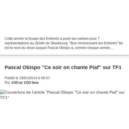
Cette année la troupe des Enfoirés a posé ses valises pour 7
représentations au Zénith de Strasbourg. "Bon Anniversaire les Enfoirés" tel
est le nom du show auquel Pascal Obispo a, comme chaque année,
répondu présent pour soutenir la cause des Restos...
Pascal Obispo "Ce soir on chante Piaf" sur TF1
Publié le 18/01/2014 à 09:57
Par
1OO pr 1OO fans