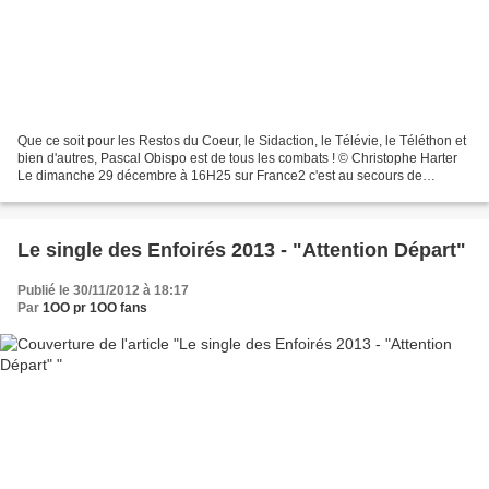
Que ce soit pour les Restos du Coeur, le Sidaction, le Télévie, le Téléthon et
bien d'autres, Pascal Obispo est de tous les combats ! © Christophe Harter
Le dimanche 29 décembre à 16H25 sur France2 c'est au secours de
l'enfance en danger que nous le retrouverons...
Le single des Enfoirés 2013 - "Attention Départ"
Publié le 30/11/2012 à 18:17
Par
1OO pr 1OO fans