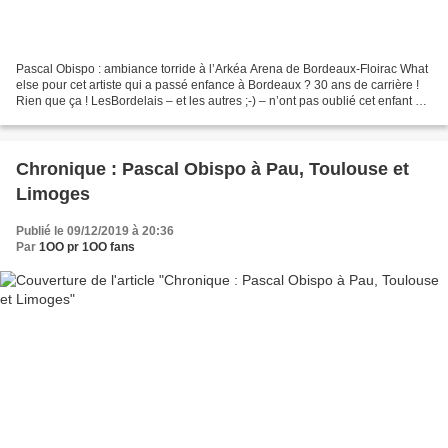
Pascal Obispo : ambiance torride à l’Arkéa Arena de Bordeaux-Floirac What
else pour cet artiste qui a passé enfance à Bordeaux ? 30 ans de carrière !
Rien que ça ! LesBordelais – et les autres ;-) – n’ont pas oublié cet enfant du
pays venu fêter avec...
Chronique : Pascal Obispo à Pau, Toulouse et
Limoges
Publié le 09/12/2019 à 20:36
Par
1OO pr 1OO fans