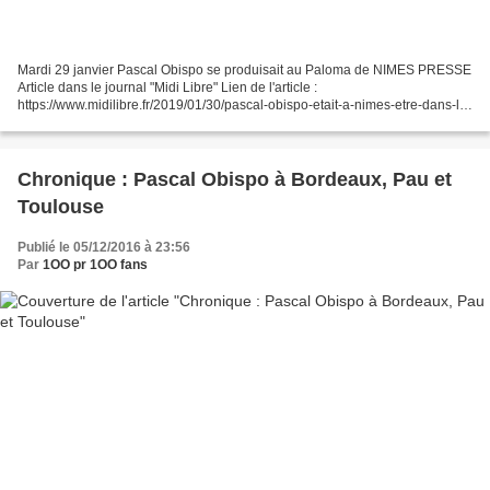
Mardi 29 janvier Pascal Obispo se produisait au Paloma de NIMES PRESSE
Article dans le journal "Midi Libre" Lien de l'article :
https://www.midilibre.fr/2019/01/30/pascal-obispo-etait-a-nimes-etre-dans-la-
musique-et-non-pas-devant-la-musique,7983529.php...
Chronique : Pascal Obispo à Bordeaux, Pau et
Toulouse
Publié le 05/12/2016 à 23:56
Par
1OO pr 1OO fans