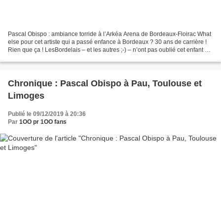
Pascal Obispo : ambiance torride à l’Arkéa Arena de Bordeaux-Floirac What
else pour cet artiste qui a passé enfance à Bordeaux ? 30 ans de carrière !
Rien que ça ! LesBordelais – et les autres ;-) – n’ont pas oublié cet enfant du
pays venu fêter avec...
Chronique : Pascal Obispo à Pau, Toulouse et
Limoges
Publié le 09/12/2019 à 20:36
Par
1OO pr 1OO fans