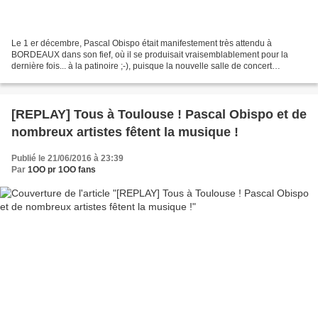
Le 1 er décembre, Pascal Obispo était manifestement très attendu à
BORDEAUX dans son fief, où il se produisait vraisemblablement pour la
dernière fois... à la patinoire ;-), puisque la nouvelle salle de concert
bordelaise – la Métropole Arena – ouvrira...
[REPLAY] Tous à Toulouse ! Pascal Obispo et de
nombreux artistes fêtent la musique !
Publié le 21/06/2016 à 23:39
Par
1OO pr 1OO fans