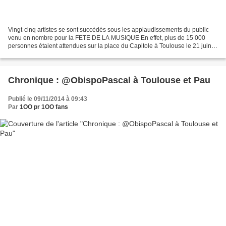
Vingt-cinq artistes se sont succèdés sous les applaudissements du public
venu en nombre pour la FETE DE LA MUSIQUE En effet, plus de 15 000
personnes étaient attendues sur la place du Capitole à Toulouse le 21 juin
2016. Deux fortes personnalités ont...
Chronique : @ObispoPascal à Toulouse et Pau
Publié le 09/11/2014 à 09:43
Par
1OO pr 1OO fans